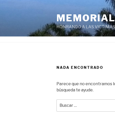
Ir
al
MEMORIAL
contenido
HONRANDO A LAS VICTIMAS
NADA ENCONTRADO
Parece que no encontramos lo
búsqueda te ayude.
Buscar
por: