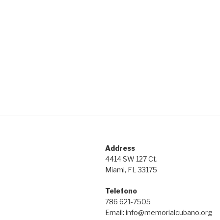
Address
4414 SW 127 Ct.
Miami, FL 33175
Telefono
786 621-7505
Email: info@memorialcubano.org